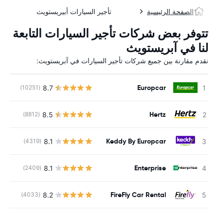
الصفحة الرئيسية
تأجير السيارات أبيريستويث
تتوفر بعض شركات تأجير السيارات التابعة
لنا في آبريستويث
نقدم مقارنة بين جميع شركات تأجير السيارات في آبريستويث:
Europcar
8.7
(10251)
ل
Hertz
8.5
(8812)
ل
Keddy By Europcar
8.1
(4319)
ل
Enterprise
8.1
(2409)
ل
FireFly Car Rental
8.2
(4033)
ل