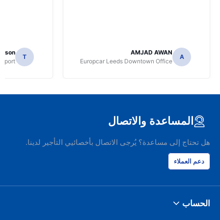
mpson
AMJAD AWAN
T
A
irport
Europcar Leeds Downtown Office
المساعدة والاتصال
هل تحتاج إلى مساعدة؟ يُرجى الاتصال بأخصائيي التأجير لدينا.
دعم العملاء
الحساب