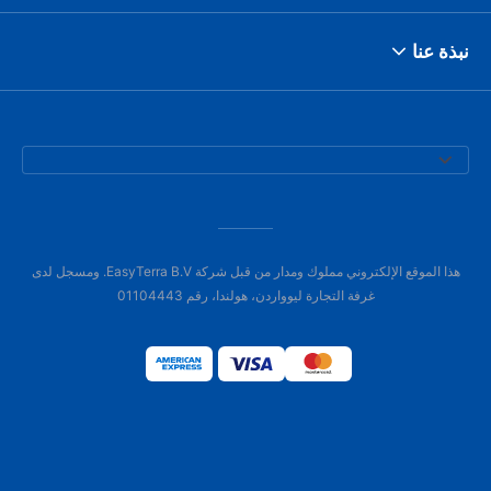
نبذة عنا
هذا الموقع الإلكتروني مملوك ومدار من قبل شركة EasyTerra B.V. ومسجل لدى
غرفة التجارة ليوواردن، هولندا، رقم 01104443