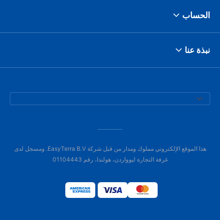
الحساب
نبذة عنا
هذا الموقع الإلكتروني مملوك ومدار من قبل شركة EasyTerra B.V. ومسجل لدى
غرفة التجارة ليوواردن، هولندا، رقم 01104443