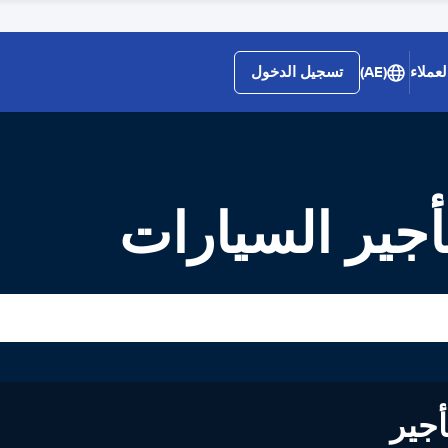
عملاء
(AE)
تسجيل الدخول
جير السيارات
لى تأجير