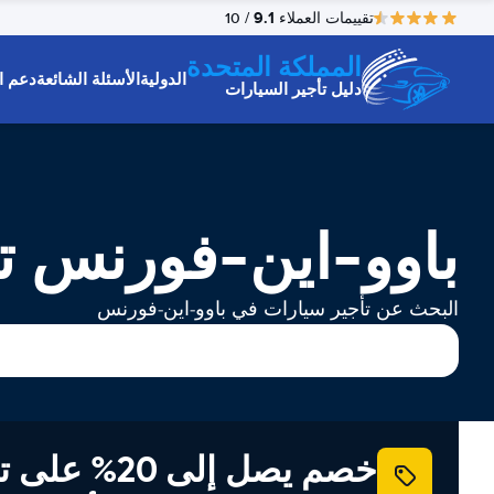
9.1
تقييمات العملاء
/ 10
المملكة المتحدة
الدولية
الأسئلة الشائعة
دعم ال
دليل تأجير السيارات
باوو-این-فورنس تأ
البحث عن تأجير سيارات في باوو-این-فورنس
خصم يصل إلى 20% ع