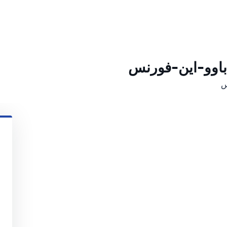
باوو-این-فورنس
س