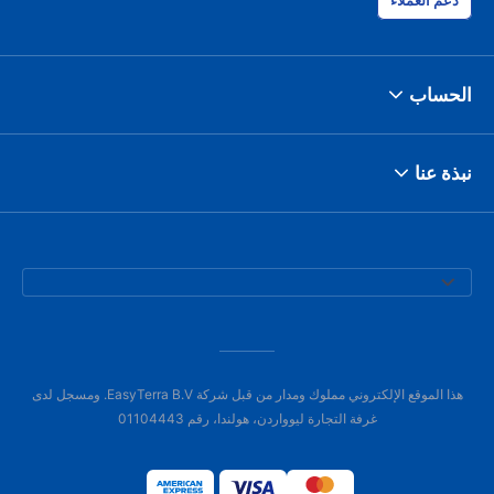
دعم العملاء
الحساب
نبذة عنا
هذا الموقع الإلكتروني مملوك ومدار من قبل شركة EasyTerra B.V. ومسجل لدى
غرفة التجارة ليوواردن، هولندا، رقم 01104443