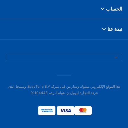
الحساب
نبذة عنا
هذا الموقع الإلكتروني مملوك ومدار من قبل شركة EasyTerra B.V. ومسجل لدى
غرفة التجارة ليوواردن، هولندا، رقم 01104443