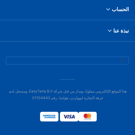
الحساب
نبذة عنا
هذا الموقع الإلكتروني مملوك ومدار من قبل شركة EasyTerra B.V. ومسجل لدى
غرفة التجارة ليوواردن، هولندا، رقم 01104443