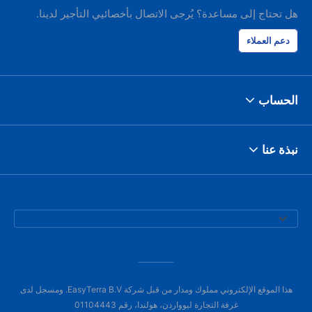
هل تحتاج إلى مساعدة؟ يُرجى الاتصال بأخصائيي التأجير لدينا.
دعم العملاء
الحساب
نبذة عنا
هذا الموقع الإلكتروني مملوك ومدار من قبل شركة EasyTerra B.V. ومسجل لدى
غرفة التجارة ليوواردن، هولندا، رقم 01104443