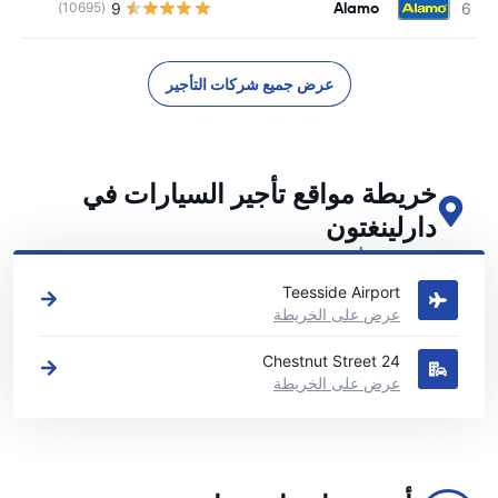
Alamo
9
(10695)
ل
عرض جميع شركات التأجير
خريطة مواقع تأجير السيارات في
دارلينغتون
اطلع على مواقع تأجير السيارات الرئيسية لدينا في دارلينغتون
Teesside Airport
عرض على الخريطة
24 Chestnut Street
عرض على الخريطة