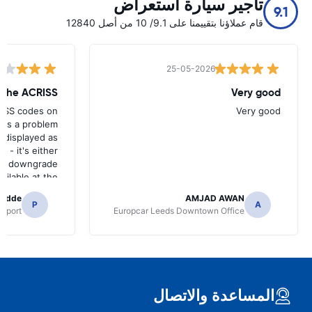
تأجير سيارة استعراض
9.1
قام عملاؤنا بتقييمنا على 9.1/ 10 من أصل 12840
25-05-2026
w the ACRISS
Very good
RISS codes on
Very good
e's a problem
 displayed as
e - it's either
n a downgrade
ilable at the
 of collection.
radde
AMJAD AWAN
P
A
irport
Europcar Leeds Downtown Office
المساعدة والاتصال