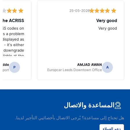
25-05-2026
w the ACRISS
Very good
RISS codes on
Very good
e's a problem
 displayed as
e - it's either
n a downgrade
ilable at the
 of collection.
radde
AMJAD AWAN
P
A
irport
Europcar Leeds Downtown Office
المساعدة والاتصال
هل تحتاج إلى مساعدة؟ يُرجى الاتصال بأخصائيي التأجير لدينا.
دعم العملاء