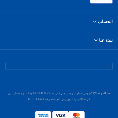
الحساب
نبذة عنا
هذا الموقع الإلكتروني مملوك ومدار من قبل شركة EasyTerra B.V. ومسجل لدى
غرفة التجارة ليوواردن، هولندا، رقم 01104443