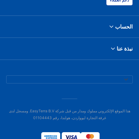
دعم العملاء
الحساب
نبذة عنا
هذا الموقع الإلكتروني مملوك ومدار من قبل شركة EasyTerra B.V. ومسجل لدى
غرفة التجارة ليوواردن، هولندا، رقم 01104443