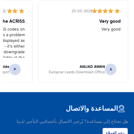
25-05-2026
w the ACRISS
Very good
RISS codes on
Very good
e's a problem
 displayed as
e - it's either
n a downgrade
ilable at the
 of collection.
radde
AMJAD AWAN
P
A
irport
Europcar Leeds Downtown Office
المساعدة والاتصال
هل تحتاج إلى مساعدة؟ يُرجى الاتصال بأخصائيي التأجير لدينا.
دعم العملاء