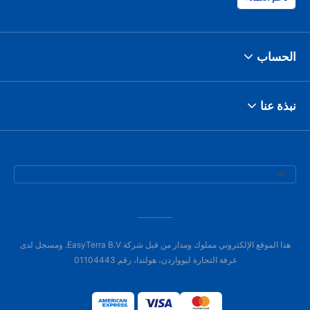
الحساب
نبذة عنا
هذا الموقع الإلكتروني مملوك ومدار من قبل شركة EasyTerra B.V. ومسجل لدى
غرفة التجارة ليوواردن، هولندا، رقم 01104443