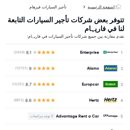
الصفحة الرئيسية
تأجير السيارات فيرهام
تتوفر بعض شركات تأجير السيارات التابعة
لنا في فاریہام
نقدم مقارنة بين جميع شركات تأجير السيارات في فاریہام:
Enterprise
8.1
(2409)
ل
Alamo
9
(10701)
ل
Europcar
8.7
(10251)
ل
Hertz
8.6
(8812)
ل
Advantage Rent a Car
لا توجد مراجعات