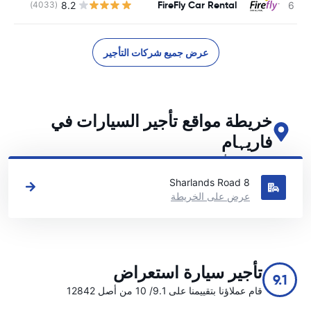
FireFly Car Rental
8.2
(4033)
ل
عرض جميع شركات التأجير
خريطة مواقع تأجير السيارات في
فاریہام
اطلع على مواقع تأجير السيارات الرئيسية لدينا في فاریہام
8 Sharlands Road
عرض على الخريطة
تأجير سيارة استعراض
9.1
قام عملاؤنا بتقييمنا على 9.1/ 10 من أصل 12842