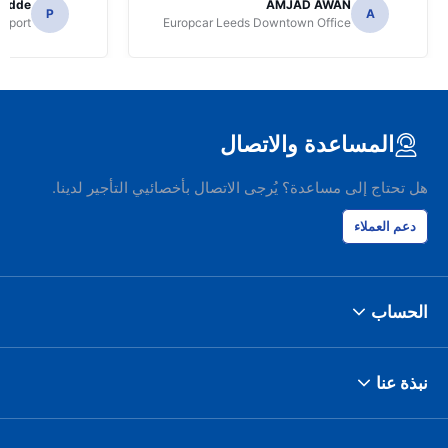
radde
AMJAD AWAN
P
A
irport
Europcar Leeds Downtown Office
المساعدة والاتصال
هل تحتاج إلى مساعدة؟ يُرجى الاتصال بأخصائيي التأجير لدينا.
دعم العملاء
الحساب
نبذة عنا