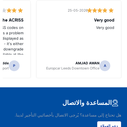
25-05-2026
w the ACRISS
Very good
RISS codes on
Very good
e's a problem
 displayed as
e - it's either
n a downgrade
ilable at the
 of collection.
radde
AMJAD AWAN
P
A
irport
Europcar Leeds Downtown Office
المساعدة والاتصال
هل تحتاج إلى مساعدة؟ يُرجى الاتصال بأخصائيي التأجير لدينا.
دعم العملاء