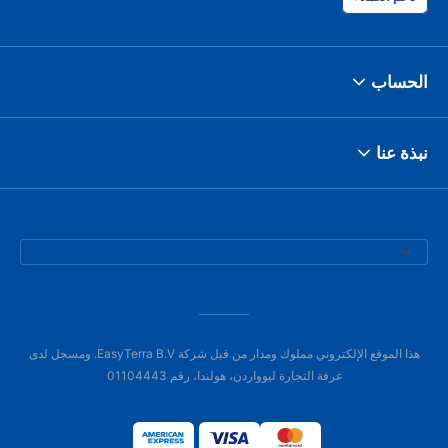
الحساب
نبذة عنا
هذا الموقع الإلكتروني مملوك ومدار من قبل شركة EasyTerra B.V. ومسجل لدى
غرفة التجارة ليوواردن، هولندا، رقم 01104443