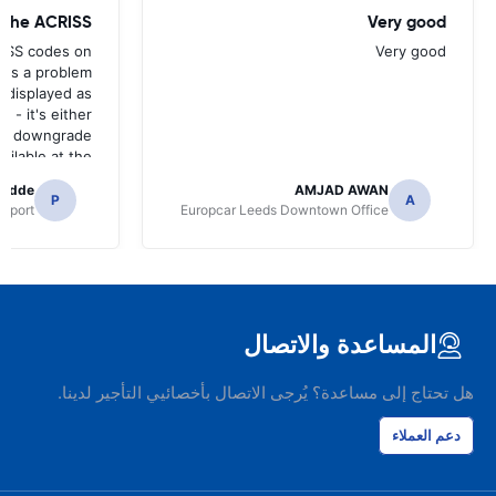
w the ACRISS
Very good
RISS codes on
Very good
e's a problem
 displayed as
e - it's either
n a downgrade
ilable at the
 of collection.
radde
AMJAD AWAN
P
A
irport
Europcar Leeds Downtown Office
المساعدة والاتصال
هل تحتاج إلى مساعدة؟ يُرجى الاتصال بأخصائيي التأجير لدينا.
دعم العملاء