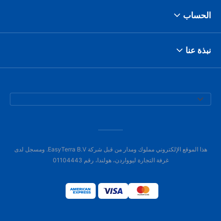
الحساب
نبذة عنا
هذا الموقع الإلكتروني مملوك ومدار من قبل شركة EasyTerra B.V. ومسجل لدى
غرفة التجارة ليوواردن، هولندا، رقم 01104443