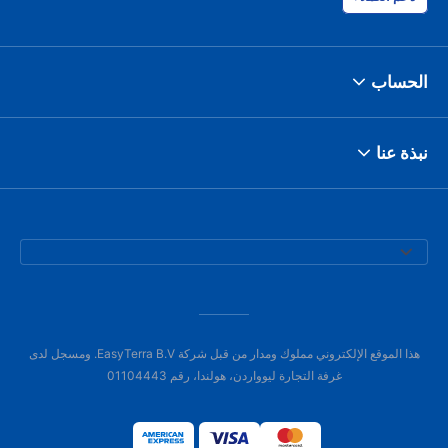
الحساب
نبذة عنا
هذا الموقع الإلكتروني مملوك ومدار من قبل شركة EasyTerra B.V. ومسجل لدى
غرفة التجارة ليوواردن، هولندا، رقم 01104443