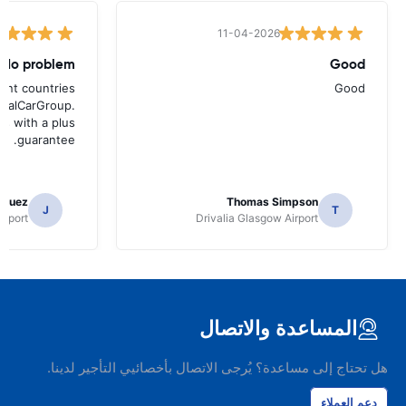
11-04-2026
No problem
Good
rent countries
Good
entalCarGroup.
es with a plus
guarantee.
iguez
Thomas Simpson
J
T
irport
Drivalia Glasgow Airport
المساعدة والاتصال
هل تحتاج إلى مساعدة؟ يُرجى الاتصال بأخصائيي التأجير لدينا.
دعم العملاء