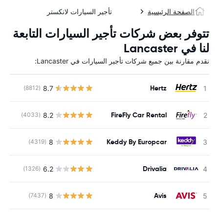
الصفحة الرئيسية
تأجير السيارات لانكستر
تتوفر بعض شركات تأجير السيارات التابعة
لنا في Lancaster
نقدم مقارنة بين جميع شركات تأجير السيارات في Lancaster:
Hertz
8.7
(8812)
ل
FireFly Car Rental
8.2
(4033)
ل
Keddy By Europcar
8
(4319)
ل
Drivalia
6.2
(1326)
ل
Avis
8
(7437)
ل