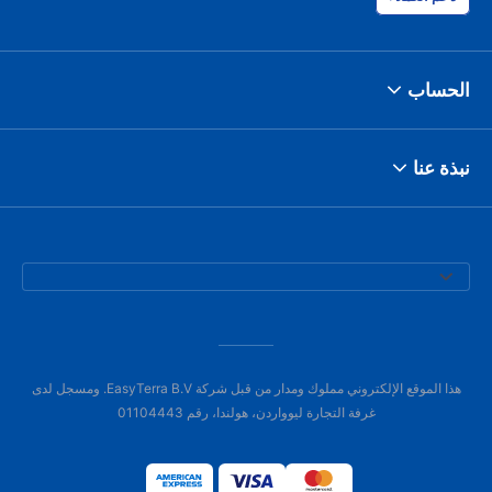
الحساب
نبذة عنا
هذا الموقع الإلكتروني مملوك ومدار من قبل شركة EasyTerra B.V. ومسجل لدى
غرفة التجارة ليوواردن، هولندا، رقم 01104443