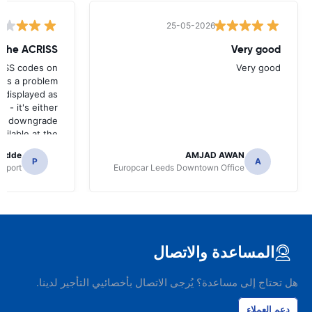
25-05-2026
w the ACRISS
Very good
RISS codes on
Very good
e's a problem
 displayed as
e - it's either
n a downgrade
ilable at the
 of collection.
radde
AMJAD AWAN
P
A
irport
Europcar Leeds Downtown Office
المساعدة والاتصال
هل تحتاج إلى مساعدة؟ يُرجى الاتصال بأخصائيي التأجير لدينا.
دعم العملاء