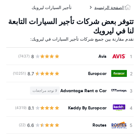
الصفحة الرئيسية
تأجير السيارات ليرويك
تتوفر بعض شركات تأجير السيارات التابعة
لنا في ليرويك
نقدم مقارنة بين جميع شركات تأجير السيارات في ليرويك:
Avis
8
(7437)
ل
Europcar
8.7
(10251)
ل
Advantage Rent a Car
لا توجد مراجعات
Keddy By Europcar
8.1
(4319)
ل
Routes
6.6
(22)
ل