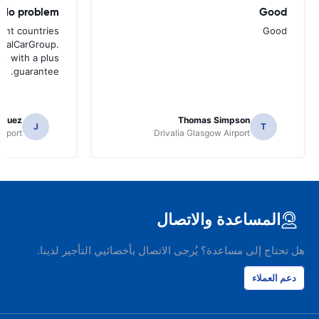
No problem
Good
rent countries
Good
entalCarGroup.
es with a plus
guarantee.
iguez
Thomas Simpson
J
T
irport
Drivalia Glasgow Airport
المساعدة والاتصال
هل تحتاج إلى مساعدة؟ يُرجى الاتصال بأخصائيي التأجير لدينا.
دعم العملاء