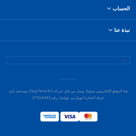
الحساب
نبذة عنا
هذا الموقع الإلكتروني مملوك ومدار من قبل شركة EasyTerra B.V. ومسجل لدى
غرفة التجارة ليوواردن، هولندا، رقم 01104443