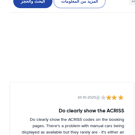
المزيد من المعلومات
البحث والحجز
حة
20-10-2025
Do clearly show the ACRISS
Do clearly show the ACRISS codes on the booking
pages. There's a problem with manual cars being
displayed as available but they rarely are - it's either an