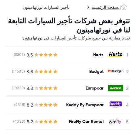
الصفحة الرئيسية
تأجير السيارات نورثهامبتون
تتوفر بعض شركات تأجير السيارات التابعة
لنا في نورثهامبتون
نقدم مقارنة بين جميع شركات تأجير السيارات في نورثهامبتون:
Hertz
8.6
(8807)
ل
Budget
8.6
(11503)
ل
Europcar
8.3
(10239)
ل
Keddy By Europcar
8.2
(4316)
ل
FireFly Car Rental
8.2
(4033)
ل