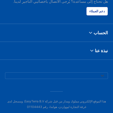
هل تحتاج إلى مساعدة؟ يُرجى الاتصال بأخصائيي التأجير لدينا.
دعم العملاء
الحساب
نبذة عنا
هذا الموقع الإلكتروني مملوك ومدار من قبل شركة EasyTerra B.V. ومسجل لدى
غرفة التجارة ليوواردن، هولندا، رقم 01104443