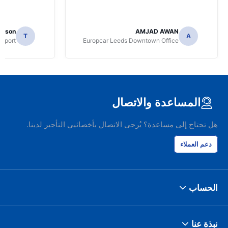
mpson
AMJAD AWAN
T
A
irport
Europcar Leeds Downtown Office
المساعدة والاتصال
هل تحتاج إلى مساعدة؟ يُرجى الاتصال بأخصائيي التأجير لدينا.
دعم العملاء
الحساب
نبذة عنا