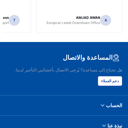
mpson
AMJAD AWAN
T
A
irport
Europcar Leeds Downtown Office
المساعدة والاتصال
هل تحتاج إلى مساعدة؟ يُرجى الاتصال بأخصائيي التأجير لدينا.
دعم العملاء
الحساب
نبذة عنا