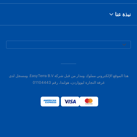
نبذة عنا
هذا الموقع الإلكتروني مملوك ومدار من قبل شركة EasyTerra B.V. ومسجل لدى
غرفة التجارة ليوواردن، هولندا، رقم 01104443