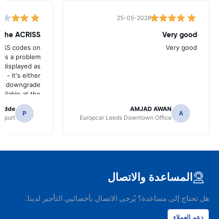
25-05-2026
w the ACRISS
Very good
RISS codes on
Very good
e's a problem
 displayed as
e - it's either
n a downgrade
ilable at the
 of collection.
radde
AMJAD AWAN
P
A
irport
Europcar Leeds Downtown Office
المساعدة والاتصال
هل تحتاج إلى مساعدة؟ يُرجى الاتصال بأخصائيي التأجير لدينا.
دعم العملاء