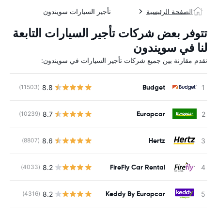
الصفحة الرئيسية
تأجير السيارات سويندون
تتوفر بعض شركات تأجير السيارات التابعة
لنا في سويندون
نقدم مقارنة بين جميع شركات تأجير السيارات في سويندون:
Budget
8.8
(11503)
ل
Europcar
8.7
(10239)
ل
Hertz
8.6
(8807)
ل
FireFly Car Rental
8.2
(4033)
ل
Keddy By Europcar
8.2
(4316)
ل