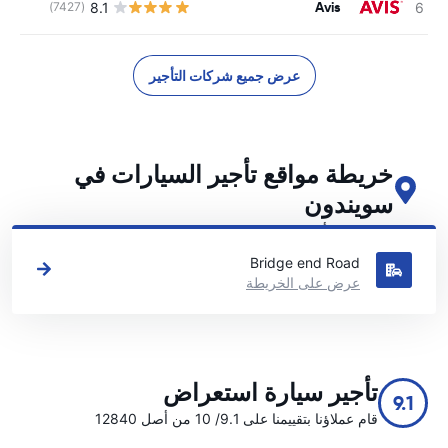
Avis
8.1
(7427)
ل
عرض جميع شركات التأجير
خريطة مواقع تأجير السيارات في
سويندون
اطلع على مواقع تأجير السيارات الرئيسية لدينا في سويندون
Bridge end Road
عرض على الخريطة
تأجير سيارة استعراض
9.1
قام عملاؤنا بتقييمنا على 9.1/ 10 من أصل 12840