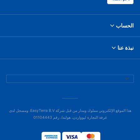
الحساب
نبذة عنا
هذا الموقع الإلكتروني مملوك ومدار من قبل شركة EasyTerra B.V. ومسجل لدى
غرفة التجارة ليوواردن، هولندا، رقم 01104443