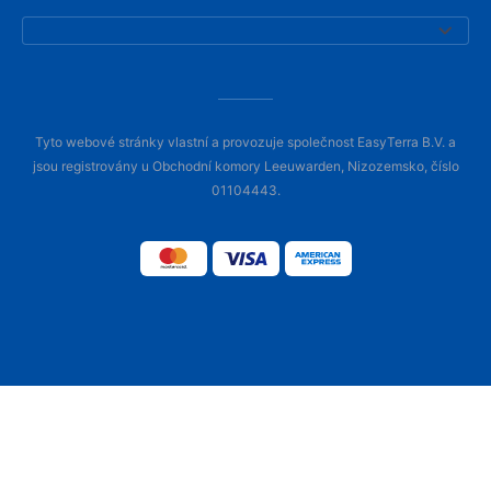
Tyto webové stránky vlastní a provozuje společnost EasyTerra B.V. a
jsou registrovány u Obchodní komory Leeuwarden, Nizozemsko, číslo
01104443.