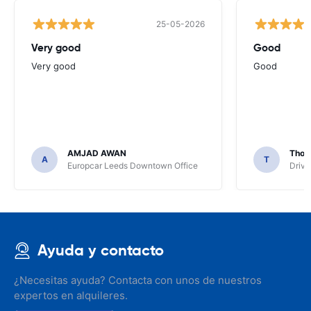
25-05-2026
Very good
Good
Very good
Good
AMJAD AWAN
Thom
A
T
Europcar Leeds Downtown Office
Driva
Ayuda y contacto
¿Necesitas ayuda? Contacta con unos de nuestros
expertos en alquileres.