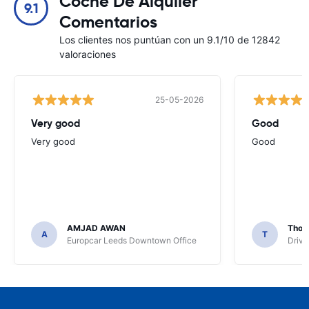
Coche De Alquiler
9.1
Comentarios
Los clientes nos puntúan con un 9.1/10 de 12842
valoraciones
25-05-2026
Very good
Good
Very good
Good
AMJAD AWAN
Thom
A
T
Europcar Leeds Downtown Office
Driva