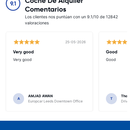
Coche De Alquiler
9.1
Comentarios
Los clientes nos puntúan con un 9.1/10 de 12842
valoraciones
25-05-2026
Very good
Good
Very good
Good
AMJAD AWAN
Thom
A
T
Europcar Leeds Downtown Office
Driva