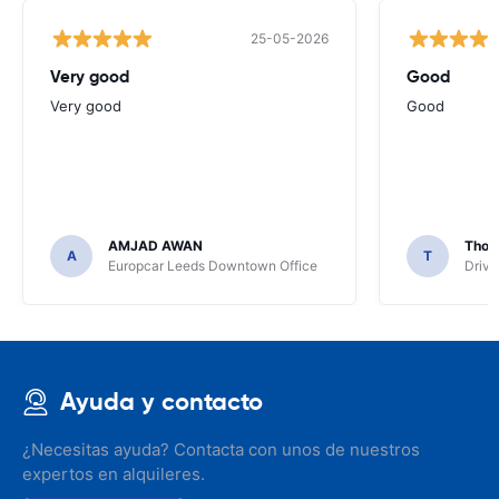
25-05-2026
Very good
Good
Very good
Good
AMJAD AWAN
Thom
A
T
Europcar Leeds Downtown Office
Driva
Ayuda y contacto
¿Necesitas ayuda? Contacta con unos de nuestros
expertos en alquileres.