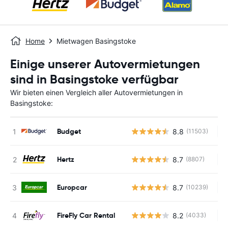
Home
Mietwagen Basingstoke
Einige unserer Autovermietungen
sind in Basingstoke verfügbar
Wir bieten einen Vergleich aller Autovermietungen in
Basingstoke:
Budget
8.8
(11503)
Ke
Hertz
8.7
(8807)
Ke
Europcar
8.7
(10239)
Ke
FireFly Car Rental
8.2
(4033)
Ke