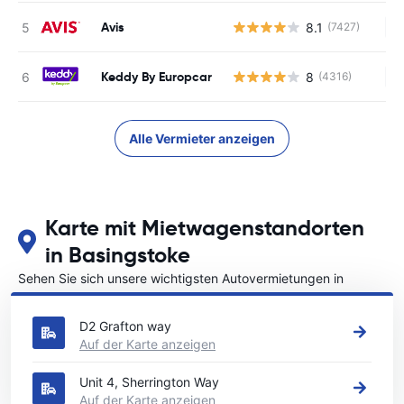
Avis
8.1
(7427)
Ke
Keddy By Europcar
8
(4316)
Ke
Alle Vermieter anzeigen
Karte mit Mietwagenstandorten
in Basingstoke
Sehen Sie sich unsere wichtigsten Autovermietungen in
Basingstoke an
D2 Grafton way
Auf der Karte anzeigen
Unit 4, Sherrington Way
Auf der Karte anzeigen