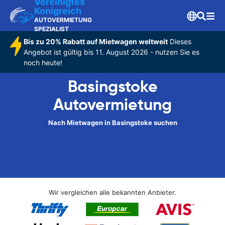
Vereinigtes
Konigreich
AUTOVERMIETUNG
SPEZIALIST
Bis zu 20% Rabatt auf Mietwagen weltweit
Dieses
Angebot ist gültig bis 11. August 2026 - nutzen Sie es
noch heute!
Basingstoke
Autovermietung
Nach Mietwagen in Basingstoke suchen
Wir vergleichen alle bekannten Anbieter.