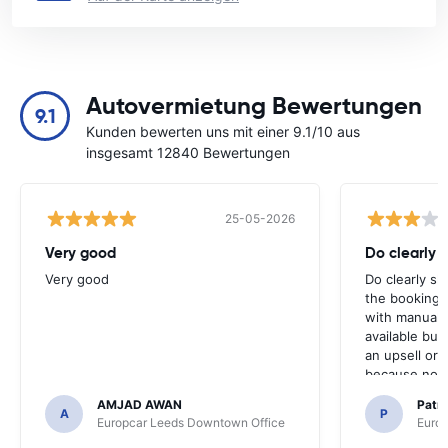
Autovermietung Bewertungen
9.1
Kunden bewerten uns mit einer 9.1/10 aus
insgesamt 12840 Bewertungen
25-05-2026
Very good
Do clearly 
Very good
Do clearly s
the booking 
with manual 
available but 
an upsell or
because no ma
time of collec
AMJAD AWAN
Patr
A
P
Europcar Leeds Downtown Office
Europ