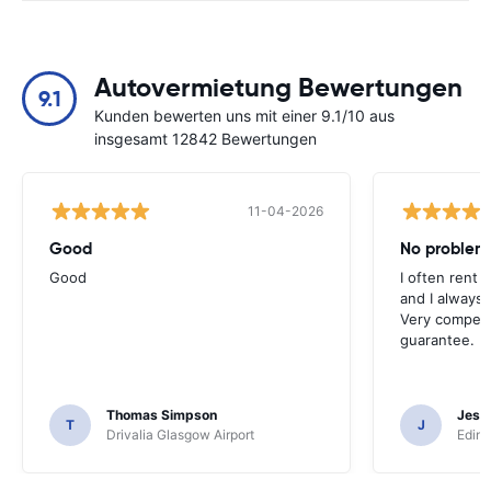
Autovermietung Bewertungen
9.1
Kunden bewerten uns mit einer 9.1/10 aus
insgesamt 12842 Bewertungen
11-04-2026
Good
No problem
Good
I often rent 
and I always 
Very competit
guarantee.
Thomas Simpson
Jesu
T
J
Drivalia Glasgow Airport
Edinb