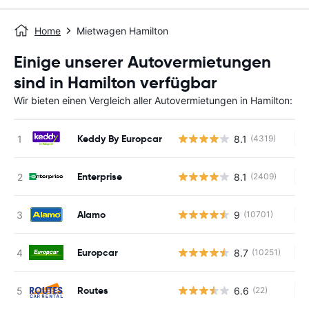
Home
Mietwagen Hamilton
Einige unserer Autovermietungen
sind in Hamilton verfügbar
Wir bieten einen Vergleich aller Autovermietungen in Hamilton:
Keddy By Europcar
8.1
(4319)
Ke
Enterprise
8.1
(2409)
Ke
Alamo
9
(10701)
Ke
Europcar
8.7
(10251)
Ke
Routes
6.6
(22)
Ke