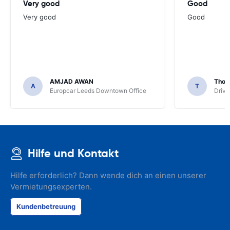
Very good
Good
Very good
Good
AMJAD AWAN
Thom
A
T
Europcar Leeds Downtown Office
Driva
Hilfe und Kontakt
Hilfe erforderlich? Dann wende dich an einen unserer
Vermietungsexperten.
Kundenbetreuung