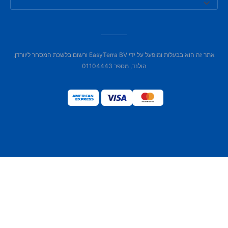
אתר זה הוא בבעלות ומופעל על ידי EasyTerra BV ורשום בלשכת המסחר ליוורדן,
הולנד, מספר 01104443