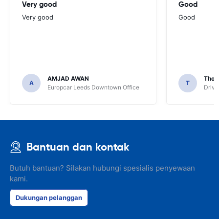
Very good
Good
Very good
Good
AMJAD AWAN
Thom
A
T
Europcar Leeds Downtown Office
Driva
Bantuan dan kontak
Butuh bantuan? Silakan hubungi spesialis penyewaan
kami.
Dukungan pelanggan