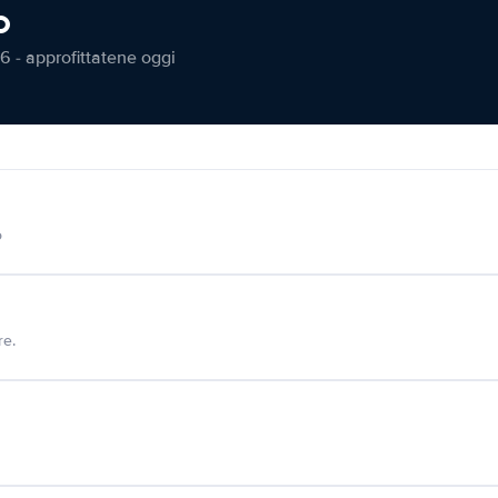
o
6 - approfittatene oggi
o
re.