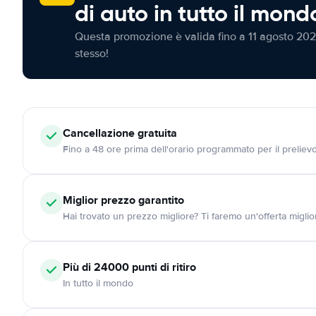
di auto in tutto il mond
Questa promozione è valida fino a 11 agosto 202
stesso!
Cancellazione
gratuita
Fino a 48 ore prima dell'orario programmato per il preliev
Miglior prezzo garantito
Hai trovato un prezzo migliore? Ti faremo un'offerta miglio
Più di 24000
punti di ritiro
In tutto il mondo