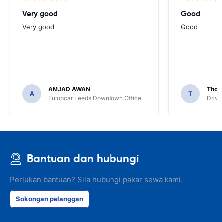
Very good
Good
Very good
Good
AMJAD AWAN
Thom
A
T
Europcar Leeds Downtown Office
Driva
Bantuan dan hubungi
Perlukan bantuan? Sila hubungi pakar sewa kami.
Sokongan pelanggan