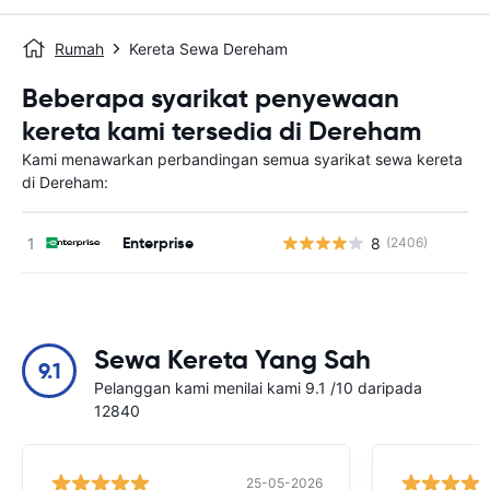
Rumah
Kereta Sewa Dereham
Beberapa syarikat penyewaan
kereta kami tersedia di Dereham
Kami menawarkan perbandingan semua syarikat sewa kereta
di Dereham:
Enterprise
8
(2406)
T
Sewa Kereta Yang Sah
9.1
Pelanggan kami menilai kami 9.1 /10 daripada
12840
25-05-2026