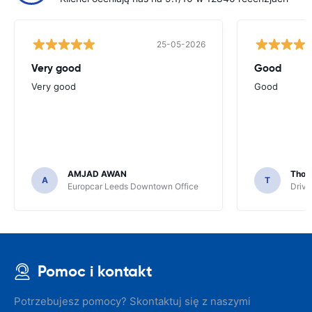
25-05-2026
Very good
Good
Very good
Good
AMJAD AWAN
Thom
A
T
Europcar Leeds Downtown Office
Driva
Pomoc i kontakt
Potrzebujesz pomocy? Skontaktuj się z naszymi