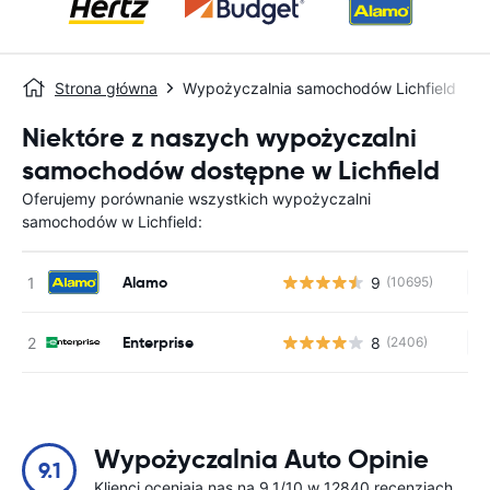
Strona główna
Wypożyczalnia samochodów Lichfield
Niektóre z naszych wypożyczalni
samochodów dostępne w Lichfield
Oferujemy porównanie wszystkich wypożyczalni
samochodów w Lichfield:
Alamo
9
(10695)
Br
Enterprise
8
(2406)
Br
Wypożyczalnia Auto Opinie
9.1
Klienci oceniają nas na 9.1/10 w 12840 recenzjach