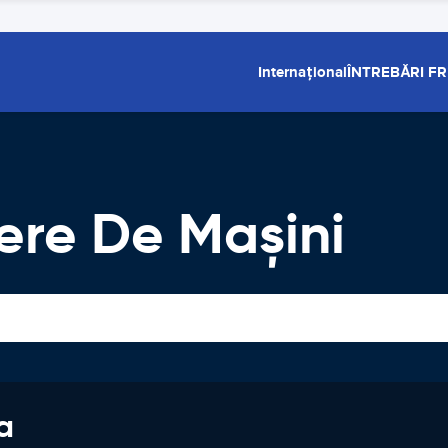
Internațional
ÎNTREBĂRI F
iere De Maşini
a