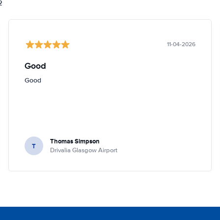
2
11-04-2026
Good
Good
Thomas Simpson
T
Drivalia Glasgow Airport