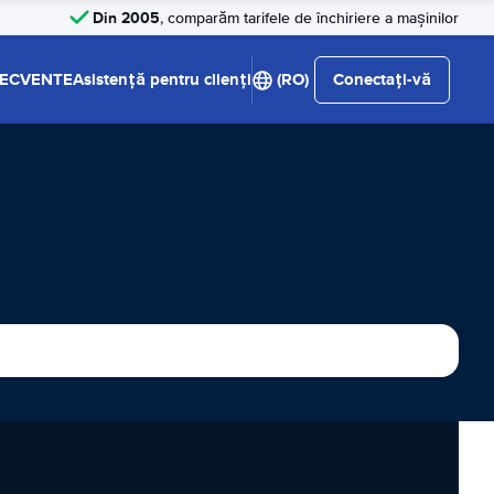
Din 2005
, comparăm tarifele de închiriere a mașinilor
RECVENTE
Asistență pentru clienți
(RO)
Conectați-vă