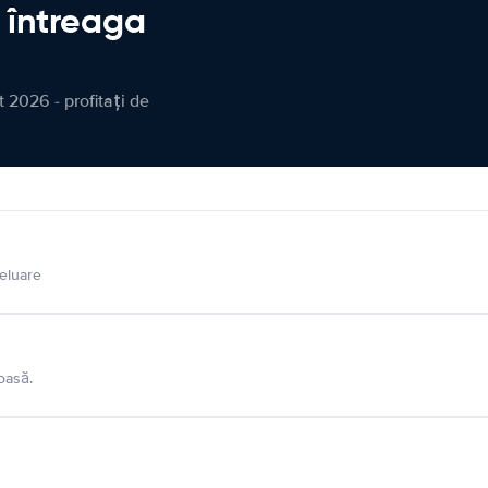
n întreaga
 2026 - profitați de
eluare
oasă.