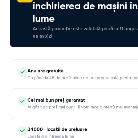
închirierea de mașini î
lume
Această promoție este valabilă până la 11 august
ea astăzi!
Anulare gratuită
Cu până la 48 de ore înainte de ora programată pentru pr
Cel mai bun preț garantat
Ai găsit un preț mai bun? Îți vom face o ofertă mai avantaj
24000+ locații de preluare
Locații din întreaga lume