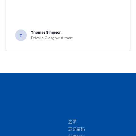
Thomas Simpson
T
Drivalia Glasgow Airport
登录
忘记密码