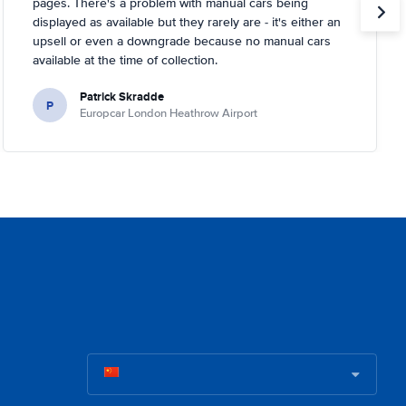
pages. There's a problem with manual cars being
displayed as available but they rarely are - it's either an
upsell or even a downgrade because no manual cars
available at the time of collection.
Patrick Skradde
P
Europcar London Heathrow Airport