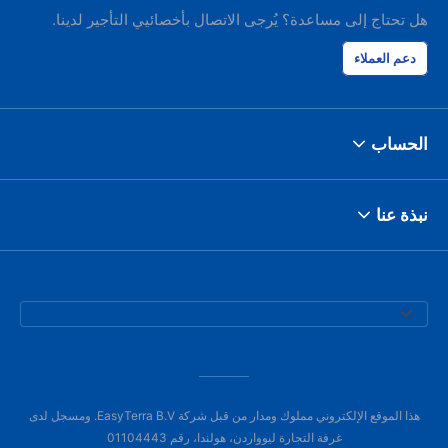
هل تحتاج إلى مساعدة؟ يُرجى الاتصال بأخصائيي التأجير لدينا.
دعم العملاء
الحساب
نبذة عنا
هذا الموقع الإلكتروني مملوك ومدار من قبل شركة EasyTerra B.V. ومسجل لدى
غرفة التجارة ليوواردن، هولندا، رقم 01104443