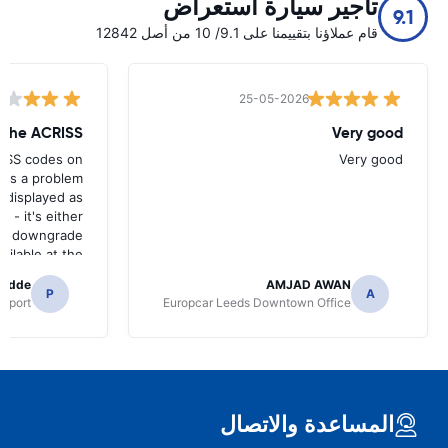
تأجير سيارة استعراض
9.1
قام عملاؤنا بتقييمنا على 9.1/ 10 من أصل 12842
25-05-2026
w the ACRISS
Very good
RISS codes on
Very good
e's a problem
 displayed as
e - it's either
n a downgrade
ilable at the
 of collection.
radde
AMJAD AWAN
P
A
irport
Europcar Leeds Downtown Office
المساعدة والاتصال