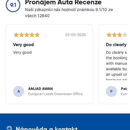
Pronájem Auta Recenze
9.1
Naši zákazníci nás hodnotí známkou 9.1/10 ze
všech 12840
25-05-2026
Very good
Do clearly 
Very good
Do clearly s
the booking 
with manual 
available but 
an upsell or
because no ma
time of collec
AMJAD AWAN
Patr
A
P
Europcar Leeds Downtown Office
Europ
Nápověda a kontakt