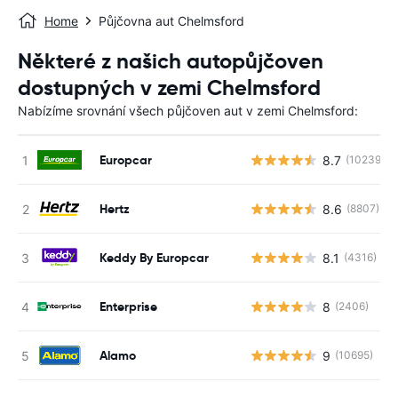
Home
Půjčovna aut Chelmsford
Některé z našich autopůjčoven
dostupných v zemi Chelmsford
Nabízíme srovnání všech půjčoven aut v zemi Chelmsford:
Europcar
8.7
(10239)
Hertz
8.6
(8807)
Keddy By Europcar
8.1
(4316)
Enterprise
8
(2406)
Alamo
9
(10695)