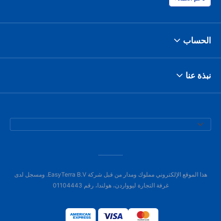
الحساب
نبذة عنا
هذا الموقع الإلكتروني مملوك ومدار من قبل شركة EasyTerra B.V. ومسجل لدى
غرفة التجارة ليوواردن، هولندا، رقم 01104443