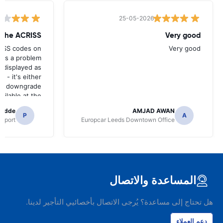
25-05-2026
w the ACRISS
Very good
RISS codes on
Very good
e's a problem
 displayed as
e - it's either
n a downgrade
ilable at the
 of collection.
radde
AMJAD AWAN
P
A
irport
Europcar Leeds Downtown Office
المساعدة والاتصال
هل تحتاج إلى مساعدة؟ يُرجى الاتصال بأخصائيي التأجير لدينا.
دعم العملاء