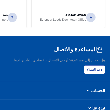
mpson
AMJAD AWAN
T
A
irport
Europcar Leeds Downtown Office
المساعدة والاتصال
هل تحتاج إلى مساعدة؟ يُرجى الاتصال بأخصائيي التأجير لدينا.
دعم العملاء
الحساب
نبذة عنا