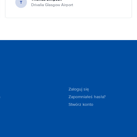
T
Drivalia Glasgow Airport
Zaloguj się
a
Zapomniałeś hasła?
Stwórz konto