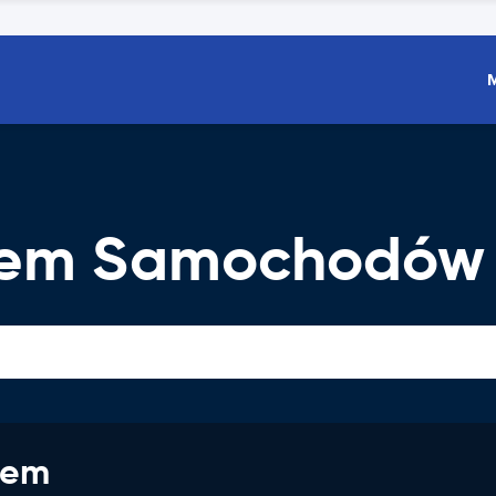
jem Samochodów
jem