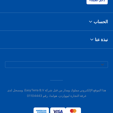
دعم العملاء
الحساب
نبذة عنا
هذا الموقع الإلكتروني مملوك ومدار من قبل شركة EasyTerra B.V. ومسجل لدى
غرفة التجارة ليوواردن، هولندا، رقم 01104443