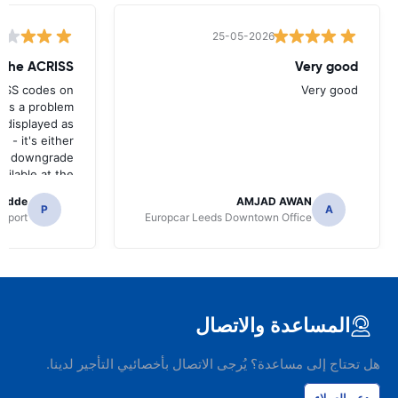
25-05-2026
w the ACRISS
Very good
RISS codes on
Very good
e's a problem
 displayed as
e - it's either
n a downgrade
ilable at the
 of collection.
radde
AMJAD AWAN
P
A
irport
Europcar Leeds Downtown Office
المساعدة والاتصال
هل تحتاج إلى مساعدة؟ يُرجى الاتصال بأخصائيي التأجير لدينا.