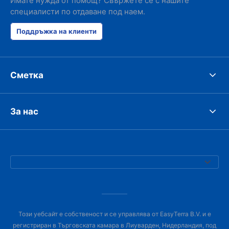
Имате нужда от помощ? Свържете се с нашите
специалисти по отдаване под наем.
Поддръжка на клиенти
Сметка
За нас
Този уебсайт е собственост и се управлява от EasyTerra B.V. и е
регистриран в Търговската камара в Лиуварден, Нидерландия, под