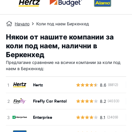
Начало
Коли под наем Биркенхед
Някои от нашите компании за
коли под наем, налични в
Беркенхед
Предлагаме сравнение на всички компании за коли под
наем в Беркенхед:
Hertz
8.6
(8812)
Н
FireFly Car Rental
8.2
(4033)
Н
Enterprise
8.1
(2409)
Н