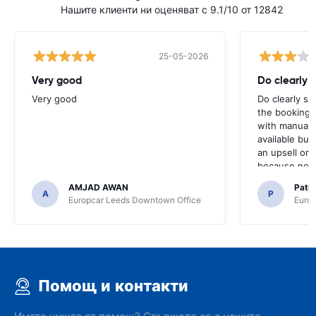
Нашите клиенти ни оценяват с 9.1/10 от 12842
25-05-2026
Very good
Do clearly 
Very good
Do clearly s
the booking 
with manual 
available but 
an upsell or
because no ma
time of collec
AMJAD AWAN
Patr
A
P
Europcar Leeds Downtown Office
Europ
Помощ и контакти