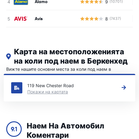
Alamo
9
(10701)
Н
Avis
8
(7437)
Н
Карта на местоположенията
на коли под наем в Беркенхед
Вижте нашите основни места за коли под наем в
Беркенхед
119 New Chester Road
Покажи на картата
Наем На Автомобил
9.1
Коментари