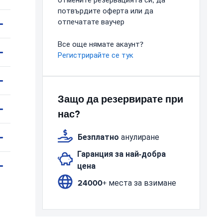
отмените резервацията си, да
потвърдите оферта или да
отпечатате ваучер
Все още нямате акаунт?
Регистрирайте се тук
Защо да резервирате при
нас?
Безплатно
анулиране
Гаранция за най-добра
цена
24000+
места за взимане