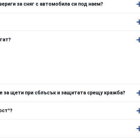
вериги за сняг с автомобила си под наем?
агат?
е за щети при сблъсък и защитата срещу кражба?
ост"?