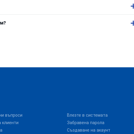
ем?
ни въпроси
Влезте в системата
 клиенти
Забравена парола
та
Създаване на акаунт