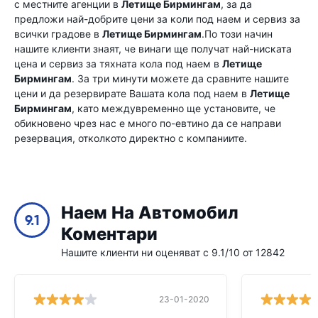
с местните агенции в
Летище Бирмингам
, за да
предложи най-добрите цени за коли под наем и сервиз за
всички градове в
Летище Бирмингам
.По този начин
нашите клиенти знаят, че винаги ще получат най-ниската
цена и сервиз за тяхната кола под наем в
Летище
Бирмингам
. За три минути можете да сравните нашите
цени и да резервирате Вашата кола под наем в
Летище
Бирмингам
, като междувременно ще установите, че
обикновено чрез нас е много по-евтино да се направи
резервация, отколкото директно с компаниите.
Наем На Автомобил
9.1
Коментари
Нашите клиенти ни оценяват с 9.1/10 от 12842
23-01-2020