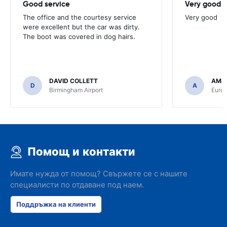
Good service
Very good
The office and the courtesy service
Very good
were excellent but the car was dirty.
The boot was covered in dog hairs.
DAVID COLLETT
AMJ
D
A
Birmingham Airport
Euro
Помощ и контакти
Имате нужда от помощ? Свържете се с нашите
специалисти по отдаване под наем.
Поддръжка на клиенти