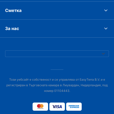
Сметка
За нас
Този уебсайт е собственост и се управлява от EasyTerra B.V. и е
регистриран в Търговската камара в Лиуварден, Нидерландия, под
номер 01104443.