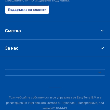
специалисти по отдаване под наем.
Поддръжка на клиенти
Сметка
За нас
Този уебсайт е собственост и се управлява от EasyTerra B.V. и е
регистриран в Търговската камара в Лиуварден, Нидерландия, под
номер 01104443.