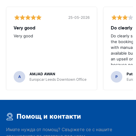
25-05-2026
Very good
Do clearly 
Very good
Do clearly s
the booking 
with manual 
available but 
an upsell or
because no ma
time of collec
AMJAD AWAN
Patr
A
P
Europcar Leeds Downtown Office
Europ
Помощ и контакти
Имате нужда от помощ? Свържете се с нашите