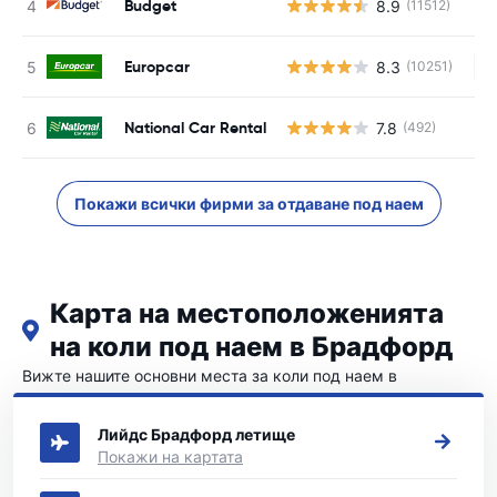
Budget
8.9
(11512)
Europcar
8.3
(10251)
Н
National Car Rental
7.8
(492)
Покажи всички фирми за отдаване под наем
Карта на местоположенията
на коли под наем в Брадфорд
Вижте нашите основни места за коли под наем в
Брадфорд
Лийдс Брадфорд летище
Покажи на картата