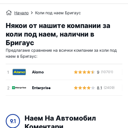
Начало
Коли под наем Бригаус
Някои от нашите компании за
коли под наем, налични в
Бригаус
Предлагаме сравнение на всички компании за коли под
наем в Бригаус:
Alamo
9
(10701)
Н
Enterprise
8.1
(2409)
Н
Наем На Автомобил
9.1
Коментари