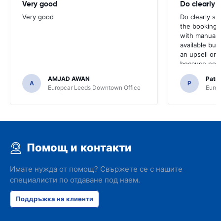
Very good
Do clearly 
Very good
Do clearly s
the booking 
with manual 
available but 
an upsell or
because no ma
time of collec
AMJAD AWAN
Patr
A
P
Europcar Leeds Downtown Office
Europ
Помощ и контакти
Имате нужда от помощ? Свържете се с нашите
специалисти по отдаване под наем.
Поддръжка на клиенти