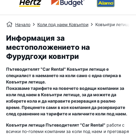
Начало
Коли под наем Ковънтри
Ковънтри летище
Информация за
местоположението на
Фурудгоҳи ковнтри
Пътеводителят "Car Rental"
Ковънтри летище
е
специалист в наемането на коли само с една спирка в
Ковънтри летище
.
Показваме тарифите на повечето водещи компании за
коли под наем в
Ковънтри летище
, за да можете да
изберете кола и да направите резервация в реално
време. Преценете сами в коя компания да резервирате
след сравнение на тарифите и наличните коли под наем.
Ковънтри летище
Пътеводителят "Car Rental"
работи с
всички по-големи компании за коли под наем и преговаря