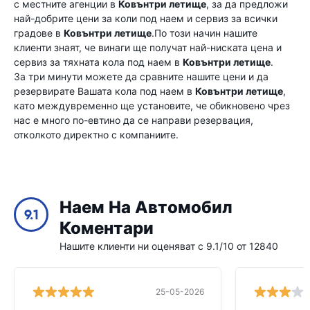
с местните агенции в
Ковънтри летище
, за да предложи
най-добрите цени за коли под наем и сервиз за всички
градове в
Ковънтри летище
.По този начин нашите
клиенти знаят, че винаги ще получат най-ниската цена и
сервиз за тяхната кола под наем в
Ковънтри летище
.
За три минути можете да сравните нашите цени и да
резервирате Вашата кола под наем в
Ковънтри летище
,
като междувременно ще установите, че обикновено чрез
нас е много по-евтино да се направи резервация,
отколкото директно с компаниите.
Наем На Автомобил
9.1
Коментари
Нашите клиенти ни оценяват с 9.1/10 от 12840
25-05-2026