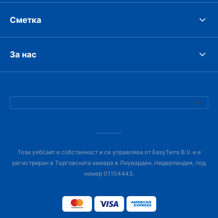
Сметка
За нас
Този уебсайт е собственост и се управлява от EasyTerra B.V. и е
регистриран в Търговската камара в Лиуварден, Нидерландия, под
номер 01104443.